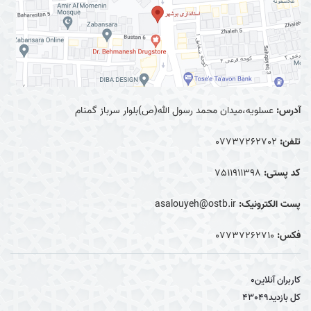
آدرس:
عسلویه،میدان محمد رسول الله(ص)بلوار سرباز گمنام
تلفن:
07737262702
کد پستی:
7511911398
پست الکترونیک:
asalouyeh@ostb.ir
فکس:
07737262710
کاربران آنلاین
0
کل بازدید
43049