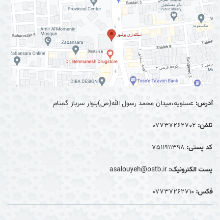
آدرس:
عسلویه،میدان محمد رسول الله(ص)بلوار سرباز گمنام
تلفن:
07737262702
کد پستی:
7511911398
پست الکترونیک:
asalouyeh@ostb.ir
فکس:
07737262710